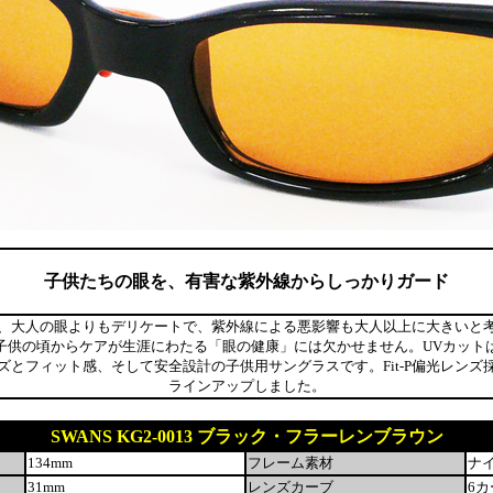
子供たちの眼を、有害な紫外線からしっかりガード
、大人の眼よりもデリケートで、紫外線による悪影響も大人以上に大きいと
子供の頃からケアが生涯にわたる「眼の健康」には欠かせません。UVカット
ズとフィット感、そして安全設計の子供用サングラスです。Fit-P偏光レンズ
ラインアップしました。
SWANS KG2-0013 ブラック・フラーレンブラウン
134mm
フレーム素材
ナ
31mm
レンズカーブ
6カ