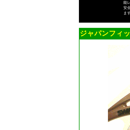
能
安
ま
ジャパンフィ