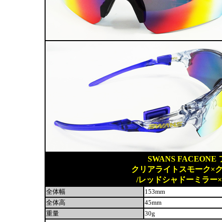
SWANS FACEONE 
クリアライトスモーク×
/レッドシャドーミラー×
全体幅
153mm
全体高
45mm
重量
30g