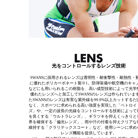
光をコントロールするレンズ技術
SWANSに採用されるレンズは透明性・耐衝撃性・耐熱性・
に優れたポリカーボネート製※1。防弾装備や航空機のキャ
などにも用いられるこの樹脂を、高い成型技術によって光学
優れたレンズへと加工してSWANSのレンズは作られていま
たSWANSのレンズは有害な紫外線を99.9%以上カットする
なく、スポーツに求められる高い強度を実現した「ペトロイ
ズ」や、一定の波長の光線をコントロールする技術によって
を良くする「ウルトラレンズ」、ギラツキを抑えくっきりと
界を確保する「偏光レンズ」、雨や汗の付着を抑えクリアな
維持する「クラリテックスコート」など、使用シーンに求め
レンズ機能を提供しています。