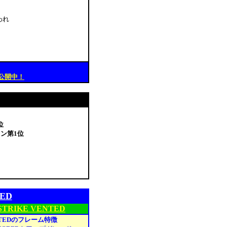
われ
公開中！
位
ン第1位
ED
STRIKE VENTED
VENTEDのフレーム特徴