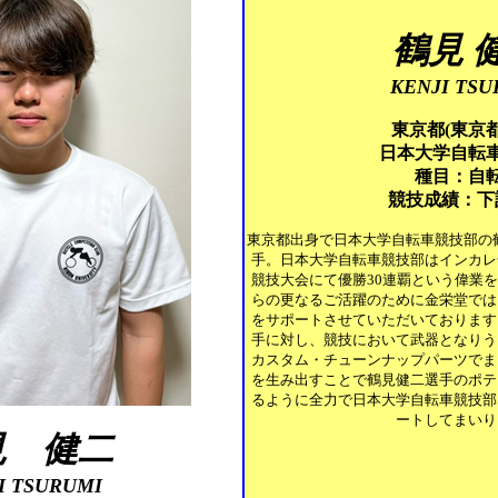
鶴見 
KENJI TSU
東京都(東京
日本大学自転
種目：自
競技成績：下
東京都出身で日本大学自転車競技部の鶴
手。日本大学自転車競技部はインカレ
競技大会にて優勝30連覇という偉業
らの更なるご活躍のために金栄堂では
をサポートさせていただいております
手に対し、競技において武器となりう
カスタム・チューンナップパーツでま
を生み出すことで鶴見健二選手のポテ
るように全力で日本大学自転車競技部
ートしてまいり
見 健二
I TSURUMI