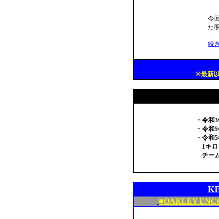
今
た
続
※最新
・令和
・令和
・令和5
1キロ
チーム
K
■OAKLEY ENC