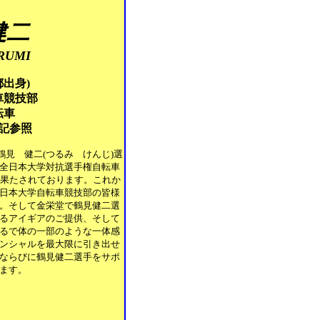
健二
RUMI
都出身)
車競技部
転車
記参照
見 健二(つるみ けんじ)選
全日本大学対抗選手権自転車
を果たされております。これか
日本大学自転車競技部の皆様
。そして金栄堂で鶴見健二選
るアイギアのご提供、そして
るで体の一部のような一体感
ンシャルを最大限に引き出せ
ならびに鶴見健二選手をサポ
ます。