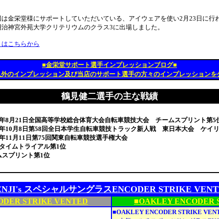
回は金栄堂様にサポートしていただいている、アイウェアを使い2月23日に行
明治神宮外苑大学クリテリウムのクラス3に出場しました。
きはこちらから
■金栄堂サポート選手インプレッションブログ■
以外のインプレッション及び当店のサポート選手の方々のインプレッションを
鶴見健二選手の主な戦績
3年8月21日全国高等学校総合体育大会自転車競技大会 チームスプリント第5
5年10月8日第58回全日本学生自転車競技トラック新人戦 東日本大会 ケイリ
年11月11日第75回関東自転車競技選手権大会
タイムトライアル第1位
スプリント第1位
ENJI's スペシャルサングラスENCODER STRIKE VENT
ODER STRIKE VENTED
■OAKLEY ENCODER 
■OAKLEY ENCODER STRIKE 