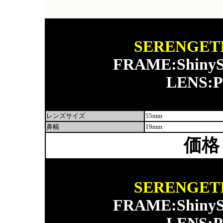
SERENGETI
FRAME:ShinySi
LENS:P
レンズサイズ
55mm
鼻幅
19mm
価格
SERENGETI
FRAME:ShinySi