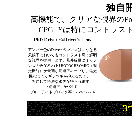
独自
高機能で、クリアな視界のPolar
CPG ™は特にコントラ
PhD Driver's®Driver's Lens
アンバー色のDrivers ®レンズはいかなる
天候下においてもコントラスト高く鮮明
な視界を提供します。紫外線量によりレ
ンズの色が変わるPHOTOCHROMIC（調
光機能）が最適な透過率キープし、偏光
機能によりギラツキを抑えるので、1日
を通して快適な視界が得られます。
•透過率：9〜21％
ブルーライトブロック率：96％〜92%
3