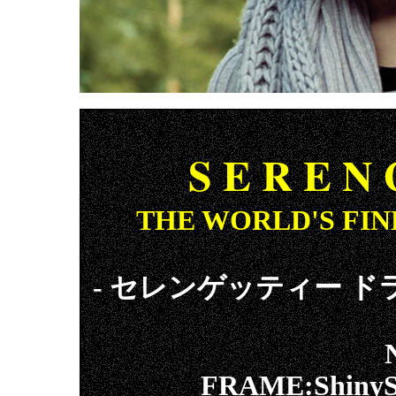
S E R E N
THE WORLD'S FIN
- セレンゲッティー ド
FRAME:ShinySi