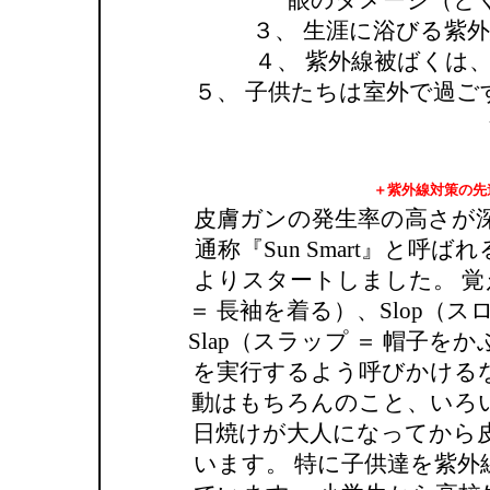
眼のダメージ（とくに
３、 生涯に浴びる紫
４、 紫外線被ばくは
５、 子供たちは室外で過
＋紫外線対策の先
皮膚ガンの発生率の高さが
通称『Sun Smart』と呼
よりスタートしました。 覚
＝ 長袖を着る）、Slop（
Slap（スラップ ＝ 帽子を
を実行するよう呼びかける
動はもちろんのこと、いろ
日焼けが大人になってから
います。 特に子供達を紫