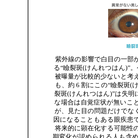
紫外線の影響で白目の一部
る“瞼裂斑(けんれつはん)
被曝量が比較的少ないと考
も、約 6 割にこの“瞼裂斑
裂斑(けんれつはん)”は失
な場合は自覚症状が無いこ
が、見た目の問題だけでな
因になることもある眼疾患で
将来的に顕在化する可能性
期変化が認められる人も含め