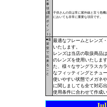
事
項
(選
子供さんの目は常に紫外線と言う危機
択
においても非常に重要な項目です。
ポ
イ
ン
ト)
■金
最適なフレームとレンズ
栄
いたします。
堂
で
レンズは当店の取扱商品は
出
のレンズを使用いたしま
来
る
た、様々なサングラスカ
こ
なフィッティングとチュ
と
使いやすい状態でメガネ
に関しましても全て対応
使用条件に合わせて作成
Ju