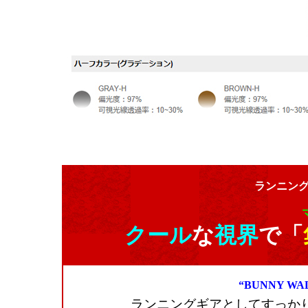
ランニン
クール
な
視界
で「
“BUNNY 
ランニングギアとしてすっか