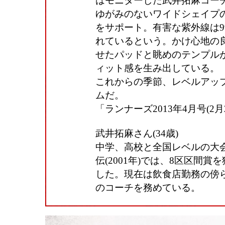
はモニターした武井拓麻コー
ゆがみのないワイドシェイプ
をサポート。有害な紫外線は9
れているという。かけ心地の
せたパッドと眺めのテンプル
ィット感を生み出している。
これからの季節、レベルアッ
ムだ。
「ランナーズ2013年4月号(2
武井拓麻さん(34歳)
中学、高校と全国レベルの大
伝(2001年)では、8区区間
した。現在は飲食店勤務の傍
のコーチを務めている。