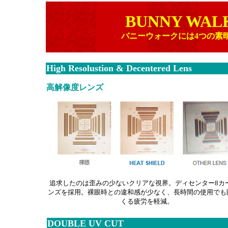
BUNNY WAL
バニーウォークには4つの素
High Resolustion & Decentered Lens
高解像度レンズ
追求したのは歪みの少ないクリアな視界。ディセンター8カ
ンズを採用。裸眼時との違和感が少なく、長時間の使用でも
くる疲労を軽減。
DOUBLE UV CUT