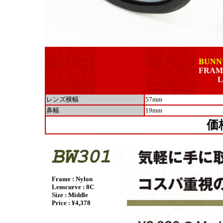
BUNNY
FRAM
L
レンズ横幅
57mm
鼻幅
19mm
価
Frame : Nylon
Lenscurve : 8C
Size : Middle
Price : ¥4,378