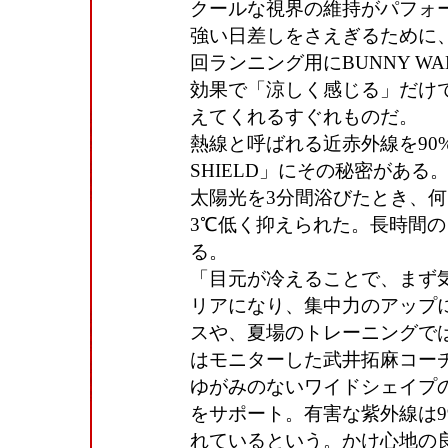
クールな視界の維持がパフォ
強い日差しをさえぎるために
回ランニング用にBUNNY 
効果で「涼しく感じる」だけ
えてくれるすぐれものだ。
熱線と呼ばれる近赤外線を90
SHIELD」にその秘密があ
太陽光を3分間浴びたとき、
3℃低く抑えられた。長時間
る。
「目元が冷えることで、まず
リアになり、集中力のアップ
スや、夏場のトレーニングで
はモニターした武井拓麻コー
ゆがみのないワイドシェイプ
をサポート。有害な紫外線は9
れているという。かけ心地の