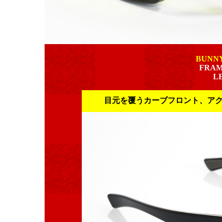
BUNNY
FRAM
L
目元を覆うカーブフロント、ア