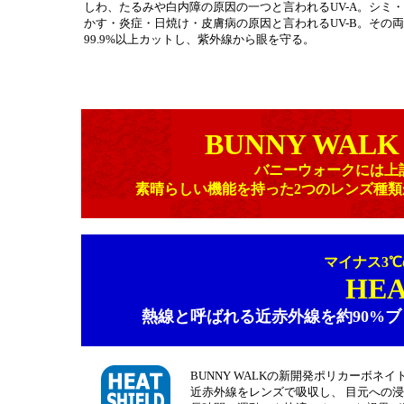
しわ、たるみや白内障の原因の一つと言われるUV-A。シミ
かす・炎症・日焼け・皮膚病の原因と言われるUV-B。その
99.9%以上カットし、紫外線から眼を守る。
BUNNY WALK
バニーウォークには上
素晴らしい機能を持った2つのレンズ種
マイナス3
HEA
熱線と呼ばれる近赤外線を約90%
BUNNY WALKの新開発ポリカーボネイトレン
近赤外線をレンズで吸収し、 目元への