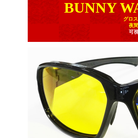
BUNNY WA
グロス
夜
可視