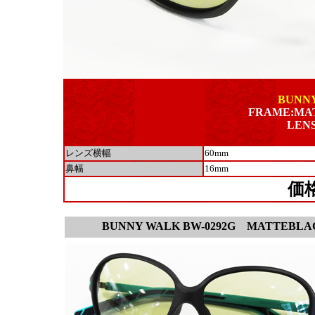
BUNNY
FRAME:MA
LEN
レンズ横幅
60mm
鼻幅
16mm
価
BUNNY WALK BW-0292G
MATTEBLACK