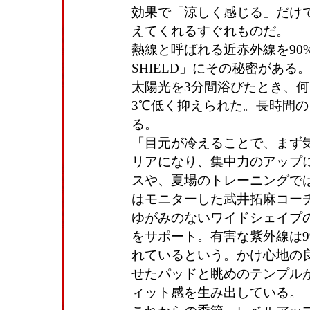
効果で「涼しく感じる」だけ
えてくれるすぐれものだ。
熱線と呼ばれる近赤外線を90
SHIELD」にその秘密があ
太陽光を3分間浴びたとき、
3℃低く抑えられた。長時間
る。
「目元が冷えることで、まず
リアになり、集中力のアップ
スや、夏場のトレーニングで
はモニターした武井拓麻コー
ゆがみのないワイドシェイプ
をサポート。有害な紫外線は9
れているという。かけ心地の
せたパッドと眺めのテンプル
ィット感を生み出している。