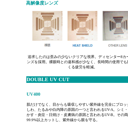
高解像度レンズ
追求したのは歪みの少ないクリアな視界。ディセンター8カ
ンズを採用。裸眼時との違和感が少なく、長時間の使用でも
くる疲労を軽減。
DOUBLE UV CUT
UV400
肌だけでなく、目からも吸収しやすい紫外線を完全にブロッ
しわ、たるみや白内障の原因の一つと言われるUV-A。シミ
かす・炎症・日焼け・皮膚病の原因と言われるUV-B。その
99.9%以上カットし、紫外線から眼を守る。