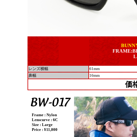
BUNNY
FRAME:B
L
レンズ横幅
61mm
鼻幅
16mm
価
Frame : Nylon
Lenscurve : 6C
Size : Large
Price : ¥11,000