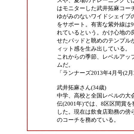
スや、夏場のトレーニングで
はモニターした武井拓麻コー
ゆがみのないワイドシェイプ
をサポート。有害な紫外線は9
れているという。かけ心地の
せたパッドと眺めのテンプル
ィット感を生み出している。
これからの季節、レベルアッ
ムだ。
「ランナーズ2013年4月号(2
武井拓麻さん(34歳)
中学、高校と全国レベルの大
伝(2001年)では、8区区間
した。現在は飲食店勤務の傍
のコーチを務めている。