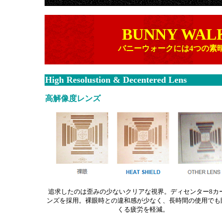
BUNNY WAL
バニーウォークには4つの素
High Resolustion & Decentered Lens
高解像度レンズ
追求したのは歪みの少ないクリアな視界。ディセンター8カ
ンズを採用。裸眼時との違和感が少なく、長時間の使用でも
くる疲労を軽減。