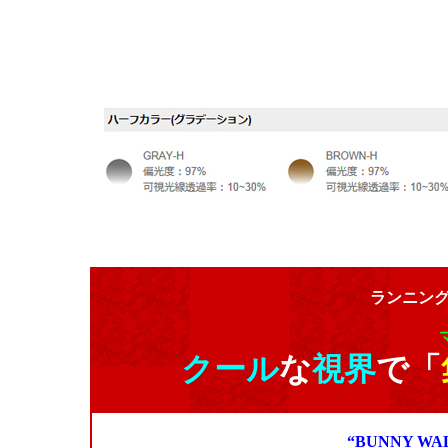
ランニン
クール
な
視界
で「
“BUNNY 