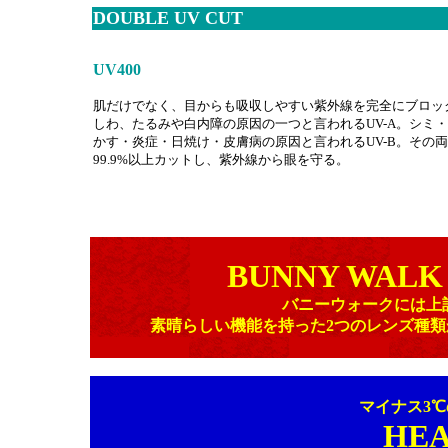
DOUBLE UV CUT
UV400
肌だけでなく、目からも吸収しやすい紫外線を完全にブロッ
しわ、たるみや白内障の原因の一つと言われるUV-A。シミ
かす・炎症・日焼け・皮膚病の原因と言われるUV-B。その
99.9%以上カットし、紫外線から眼を守る。
BUNNY WALK
バニーウォークには上
素晴らしい機能を持った2つのレンズ種
マイナス3
HEA