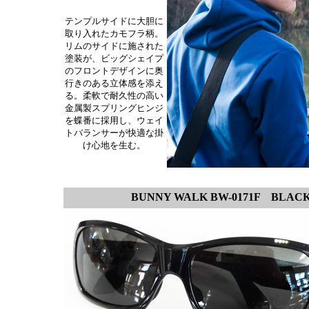
テンプルサイドに大胆に
取り入れたカモフラ柄。
リムのサイドに施された
塗装が、ビッグシェイプ
のフロントデザインに奥
行きのある立体感を添え
る。柔軟で耐久性の高い
金属製スプリングヒンジ
を蝶番に採用し、ウェイ
トバランサーが快適な掛
け心地を生む。
BUNNY WALK BW-0171F
BLACK×