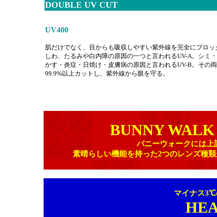
DOUBLE UV CUT
UV400
肌だけでなく、目からも吸収しやすい紫外線を完全にブロッ
しわ、たるみや白内障の原因の一つと言われるUV-A。シミ
かす・炎症・日焼け・皮膚病の原因と言われるUV-B。その
99.9%以上カットし、紫外線から眼を守る。
BUNNY WALK
バニーウォークには上
素晴らしい機能を持った2つのレンズ種
マイナス3
HEA