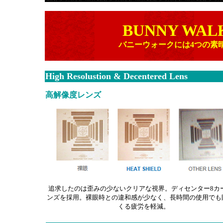
BUNNY WAL
バニーウォークには4つの素
High Resolustion & Decentered Lens
高解像度レンズ
追求したのは歪みの少ないクリアな視界。ディセンター8カ
ンズを採用。裸眼時との違和感が少なく、長時間の使用でも
くる疲労を軽減。