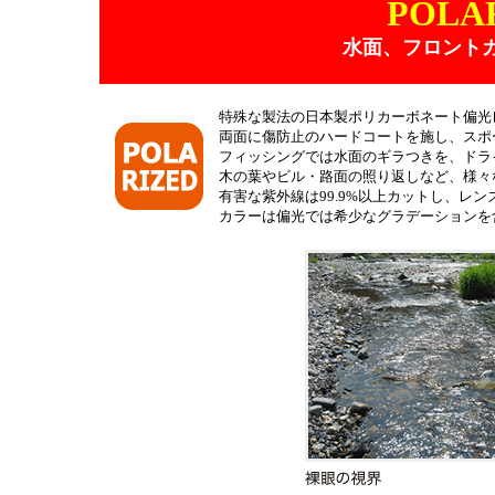
POLA
水面、フロント
特殊な製法の日本製ポリカーボネート偏光
両面に傷防止のハードコートを施し、スポ
フィッシングでは水面のギラつきを、ドラ
木の葉やビル・路面の照り返しなど、様々
有害な紫外線は99.9%以上カットし、レ
カラーは偏光では希少なグラデーションを