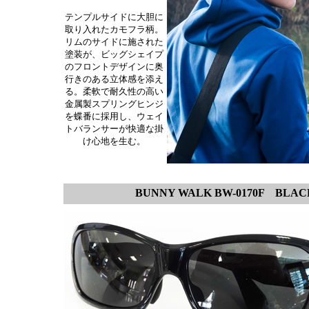
テンプルサイドに大胆に
取り入れたカモフラ柄。
リムのサイドに施された
塗装が、ビッグシェイプ
のフロントデザインに奥
行きのある立体感を添え
る。柔軟で耐久性の高い
金属製スプリングヒンジ
を蝶番に採用し、ウェイ
トバランサーが快適な掛
け心地を生む。
BUNNY WALK BW-0170F
BLACK×