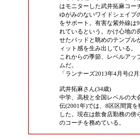
はモニターした武井拓麻コー
ゆがみのないワイドシェイプ
をサポート。有害な紫外線は9
れているという。かけ心地の
せたパッドと眺めのテンプル
ィット感を生み出している。
これからの季節、レベルアッ
ムだ。
「ランナーズ2013年4月号(2
武井拓麻さん(34歳)
中学、高校と全国レベルの大
伝(2001年)では、8区区間
した。現在は飲食店勤務の傍
のコーチを務めている。