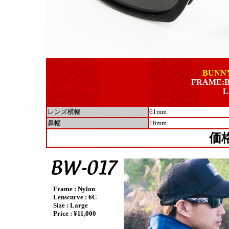
BUNNY
FRAME:
L
レンズ横幅
61mm
鼻幅
16mm
価
Frame : Nylon
Lenscurve : 6C
Size : Large
Price : ¥11,000