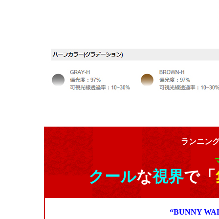
ランニン
クール
な
視界
で「
“BUNNY 