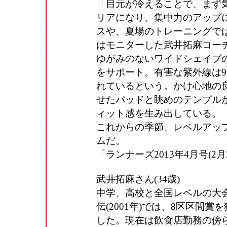
「目元が冷えることで、まず
リアになり、集中力のアップ
スや、夏場のトレーニングで
はモニターした武井拓麻コー
ゆがみのないワイドシェイプ
をサポート。有害な紫外線は9
れているという。かけ心地の
せたパッドと眺めのテンプル
ィット感を生み出している。
これからの季節、レベルアッ
ムだ。
「ランナーズ2013年4月号(2
武井拓麻さん(34歳)
中学、高校と全国レベルの大
伝(2001年)では、8区区間
した。現在は飲食店勤務の傍