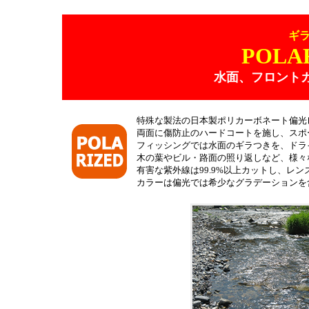
ギ
POLA
水面、フロント
特殊な製法の日本製ポリカーボネート偏光
両面に傷防止のハードコートを施し、スポ
フィッシングでは水面のギラつきを、ドラ
木の葉やビル・路面の照り返しなど、様々
有害な紫外線は99.9%以上カットし、レ
カラーは偏光では希少なグラデーションを