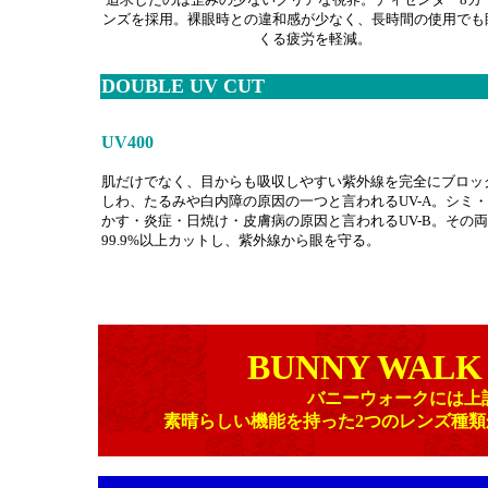
ンズを採用。裸眼時との違和感が少なく、長時間の使用でも
くる疲労を軽減。
DOUBLE UV CUT
UV400
肌だけでなく、目からも吸収しやすい紫外線を完全にブロッ
しわ、たるみや白内障の原因の一つと言われるUV-A。シミ
かす・炎症・日焼け・皮膚病の原因と言われるUV-B。その
99.9%以上カットし、紫外線から眼を守る。
BUNNY WALK
バニーウォークには上
素晴らしい機能を持った2つのレンズ種