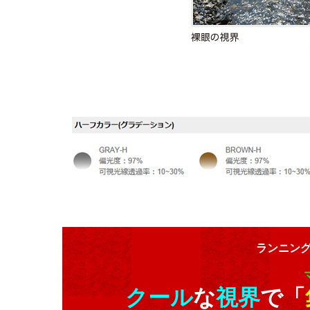
ランニン
クール
な
視界
で「