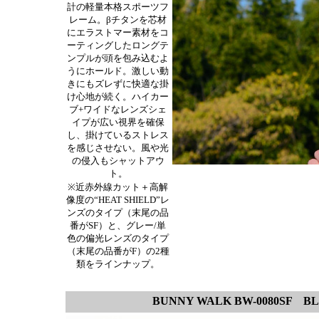
計の軽量本格スポーツフ
レーム。βチタンを芯材
にエラストマー素材をコ
ーティングしたロングテ
ンプルが頭を包み込むよ
うにホールド。激しい動
きにもズレずに快適な掛
け心地が続く。ハイカー
ブ+ワイドなレンズシェ
イプが広い視界を確保
し、掛けているストレス
を感じさせない。風や光
の侵入もシャットアウ
ト。
※近赤外線カット＋高解
像度の“HEAT SHIELD”レ
ンズのタイプ（末尾の品
番がSF）と、グレー/単
色の偏光レンズのタイプ
（末尾の品番がF）の2種
類をラインナップ。
BUNNY WALK BW-0080SF
BLA