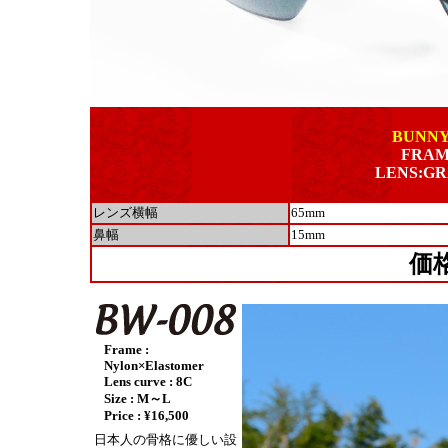
BUNNY
FRAM
LENS:GR
レンズ横幅
65mm
鼻幅
15mm
価
Frame :
Nylon×Elastomer
Lens curve : 8C
Size : M～L
Price : ¥16,500
日本人の骨格に優しい設