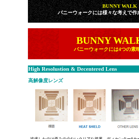
BUNNY WAL
バニーウォークには様々な考えで作
BUNNY WAL
バニーウォークには4つの素
High Resolustion & Decentered Lens
高解像度レンズ
追求したのは歪みの少ないクリアな視界。ディセンター8カ