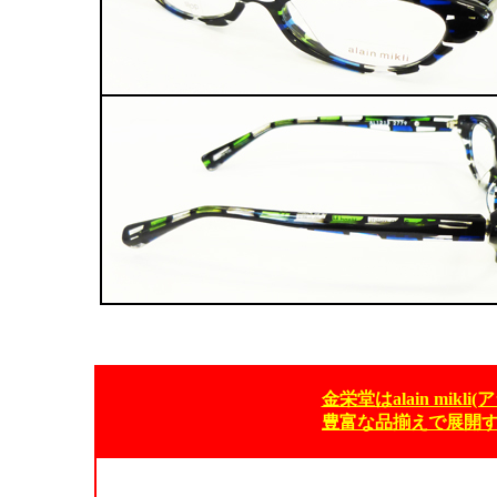
金栄堂はalain mik
豊富な品揃えで展開