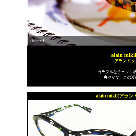
alain mikl
- アラン ミ
カラフルなチェック
爽やかな、この夏
alain mikli(アラ