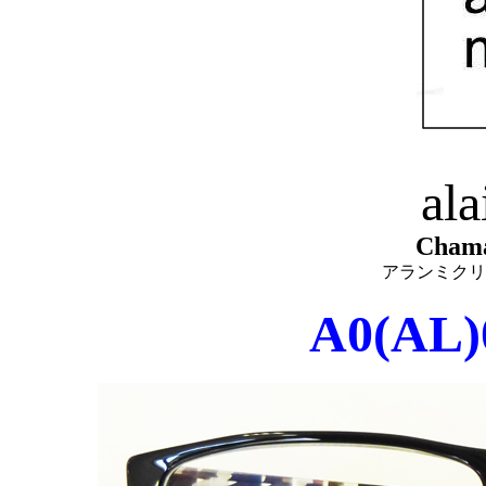
ala
Chama
アランミクリ
A0(AL