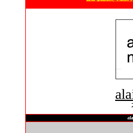
ala
al