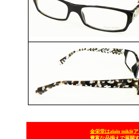
金栄堂はalain mik
豊富な品揃えで展開