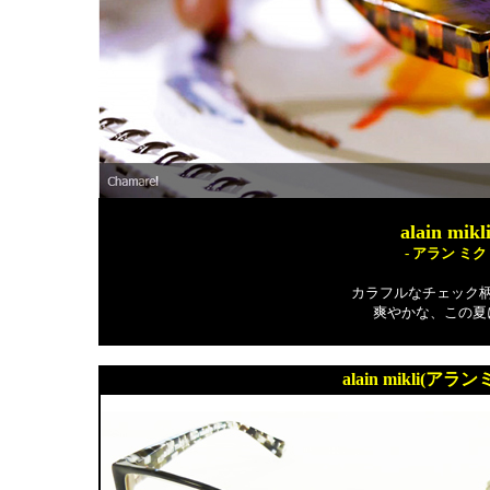
alain mikl
- アラン ミ
カラフルなチェック
爽やかな、この夏
alain mikli(アラ