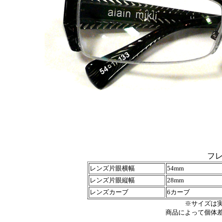
フ
レンズ片眼横幅
54mm
レンズ片眼縦幅
28mm
レンズカーブ
6カーブ
※サイズは
商品によって個体