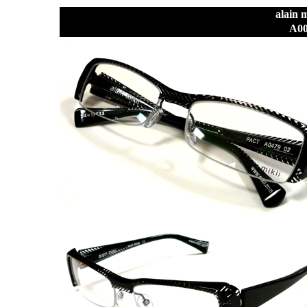
alai
A0