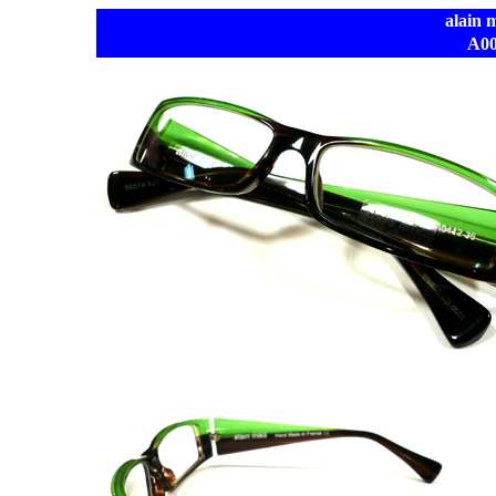
alai
A0