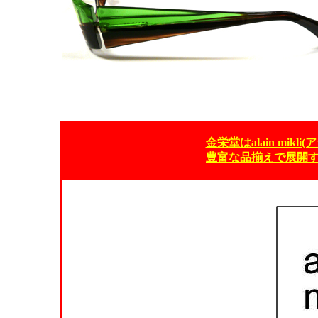
金栄堂はalain mik
豊富な品揃えで展開