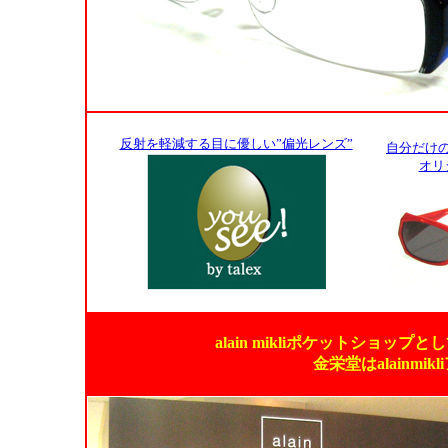
反射を軽減する目に優しい”偏光レンズ”
自分だけ
オリ
alain mikliポケットショ
金栄堂はalainm