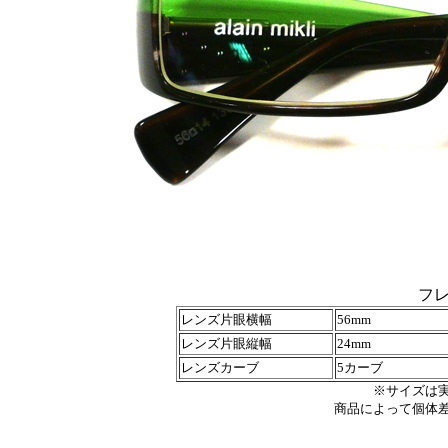
フ
レンズ片眼横幅
56mm
レンズ片眼縦幅
24mm
レンズカーブ
5カーブ
※サイズは
商品によって個体