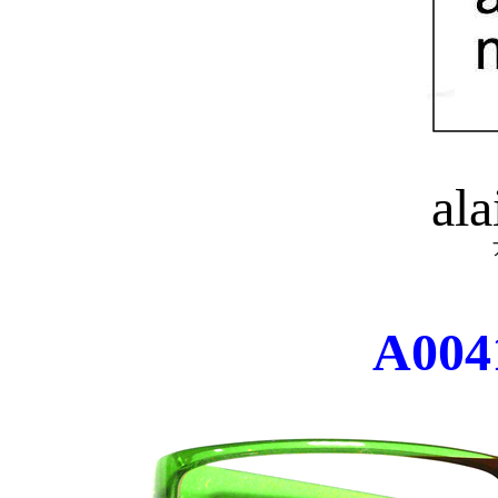
ala
A004