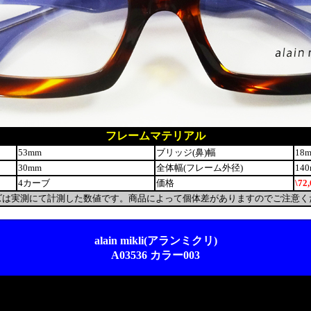
フレームマテリアル
53mm
ブリッジ(鼻)幅
18
30mm
全体幅(フレーム外径)
14
4カーブ
価格
\72
ズは実測にて計測した数値です。商品によって個体差がありますのでご注意く
alain mikli(アランミクリ)
A03536 カラー003