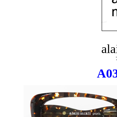
ala
A03