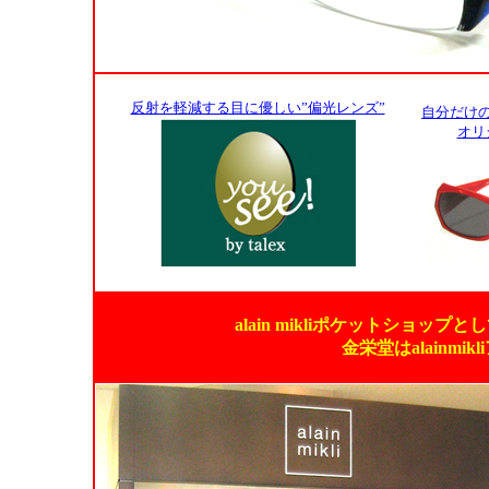
反射を軽減する目に優しい”偏光レンズ”
自分だけ
オリ
alain mikliポケットショ
金栄堂はalainm