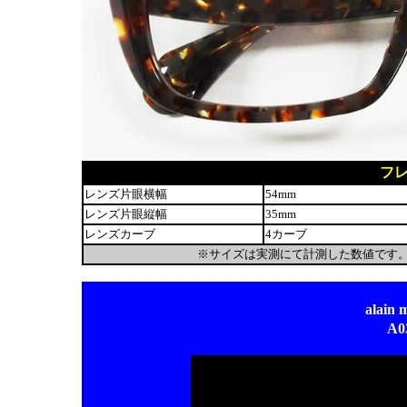
フ
レンズ片眼横幅
54mm
レンズ片眼縦幅
35mm
レンズカーブ
4カーブ
※サイズは実測にて計測した数値です
alai
A0