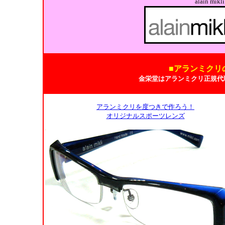
alain m
■アランミクリ
金栄堂はアランミクリ正規代
アランミクリを度つきで作ろう！
オリジナルスポーツレンズ