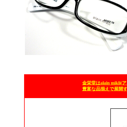
金栄堂はalain mik
豊富な品揃えで展開